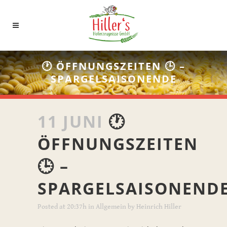
🕐 ÖFFNUNGSZEITEN 🕒 –
SPARGELSAISONENDE
11 JUNI
🕐
ÖFFNUNGSZEITEN
🕒 –
SPARGELSAISONEND
Posted at 20:37h
in
Allgemein
by
Heinrich Hiller