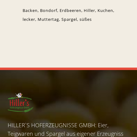
Backen
Bondorf
Erdbeeren
Hiller
Kuchen
lecker
Muttertag
Spargel
süßes
HILLER`S HOFERZEUGNISSE GMBH: Eier,
Teigwaren und Spargel aus eigener Erzeugniss