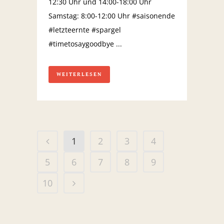
12:30 Uhr und 14:00-18:00 Uhr
Samstag: 8:00-12:00 Uhr #saisonende
#letzteernte #spargel
#timetosaygoodbye ...
WEITERLESEN
1
2
3
4
5
6
7
8
9
10