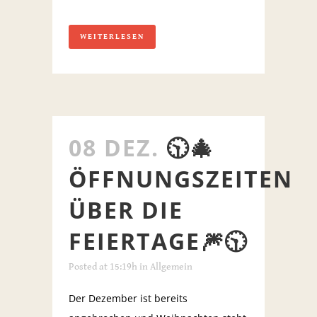
WEITERLESEN
08 DEZ.
🕥🎄
ÖFFNUNGSZEITEN
ÜBER DIE
FEIERTAGE🎆🕥
Posted at 15:19h
in
Allgemein
Der Dezember ist bereits