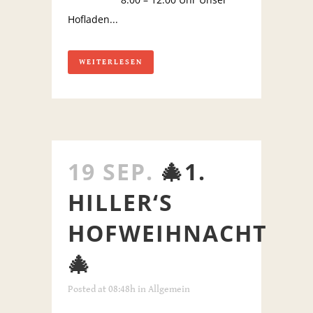
Hofladen...
WEITERLESEN
19 SEP.
🎄1.
HILLER‘S
HOFWEIHNACHT
🎄
Posted at 08:48h
in
Allgemein