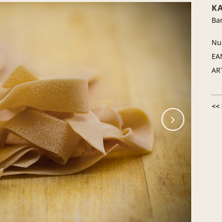
K
Ba
Nu
EA
AR
<<