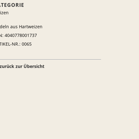
ATEGORIE
izen
deln aus Hartweizen
N: 4040778001737
TIKEL-NR.: 0065
 zurück zur Übersicht