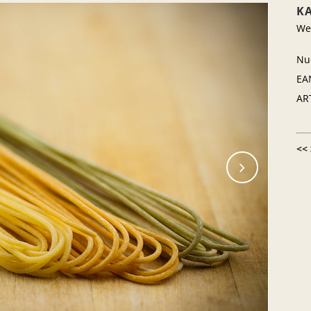
K
We
Nu
EA
AR
<<