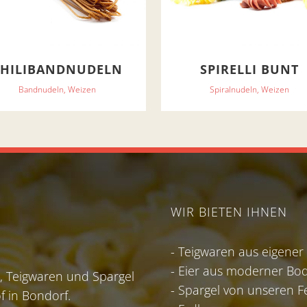
CHILIBANDNUDELN
SPIRELLI BUNT
Bandnudeln, Weizen
Spiralnudeln, Weizen
WIR BIETEN IHNEN
- Teigwaren aus eigener
- Eier aus moderner Bod
 Teigwaren und Spargel
- Spargel von unseren F
f in Bondorf.