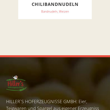
CHILIBANDNUDELN
Bandnudeln, Weizen
HILLER`S HOFERZEUGNISSE GMBH: Eier,
Teigwaren und Spargel aus eigener Erzeugniss