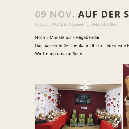
09 NOV.
AUF DER 
Posted at 09:21h
in
Allgemein
by
Heinrich Hiller
Noch 2 Monate bis Heiligabend🎄
Das passende Geschenk, um Ihren Lieben eine F
Wir freuen uns auf Sie ⭐️